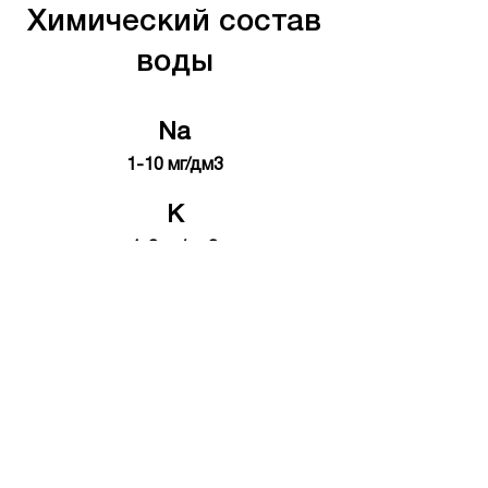
Химический состав
воды
Na
1-10 мг/дм3
K
1-3 мг/дм3
Ca
15-30 мг/дм3
Mg
1-10 мг/дм3