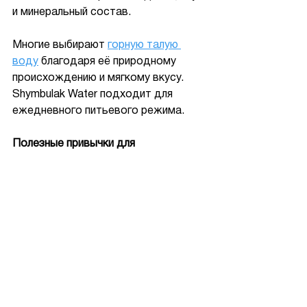
и минеральный состав.
Многие выбирают 
горную талую 
воду
благодаря её природному 
происхождению и мягкому вкусу. 
Shymbulak Water подходит для 
ежедневного питьевого режима.
Полезные привычки для 
поддержания водного баланса
Поддерживать достаточное 
потребление воды помогают 
простые привычки:
держать бутылку воды под 
рукой;
начинать утро со стакана воды;